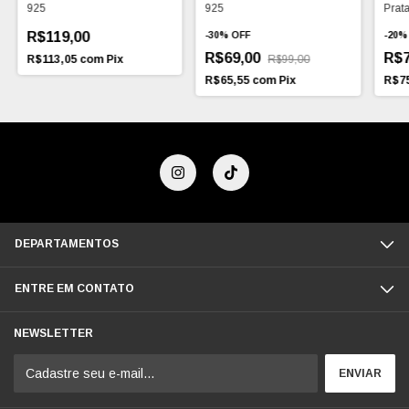
925
925
Prat
R$119,00
-
30
%
OFF
-
20
R$69,00
R$7
R$113,05
com
Pix
R$99,00
R$65,55
com
Pix
R$7
DEPARTAMENTOS
ENTRE EM CONTATO
NEWSLETTER