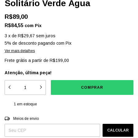
Solitário Verde Água
R$89,00
R$84,55
com
Pix
3
x
de
R$29,67
sem juros
5% de desconto
pagando com Pix
Ver mais detalhes
Frete grátis
a partir de
R$199,00
Atenção, última peça!
1
em estoque
Entregas para o CEP:
ALTERAR CEP
Meios de envio
CALCULAR