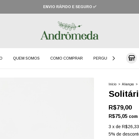
ENVIO RÁPIDO E SEGURO ✅
O
QUEM SOMOS
COMO COMPRAR
PERGUNTAS FREQUENT
Início
>
Alianças
>
Solitár
R$79,00
R$75,05
com
3
x
de
R$26,33
5% de descont