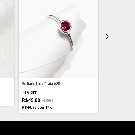
Solitário Lina Prata 925
Solitário Red Pra
-
45
%
OFF
R$79,00
R$49,00
R$89,00
R$75,05
com
Pi
R$46,55
com
Pix