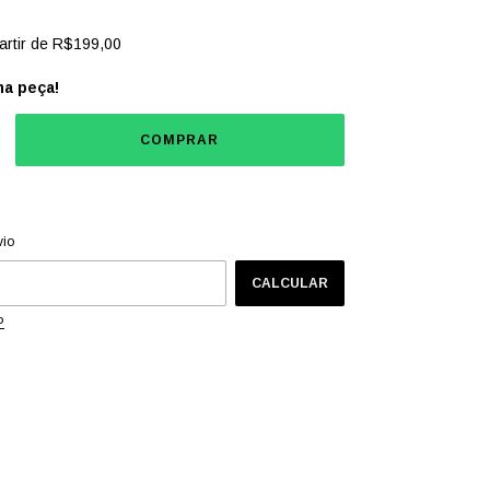
artir de
R$199,00
ma peça!
CEP:
ALTERAR CEP
vio
CALCULAR
P