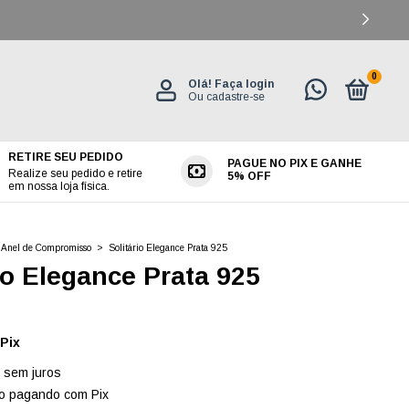
0
Olá!
Faça login
Ou cadastre-se
RETIRE SEU PEDIDO
PAGUE NO PIX E GANHE
ES
Realize seu pedido e retire
5% OFF
em nossa loja física.
Anel de Compromisso
>
Solitário Elegance Prata 925
io Elegance Prata 925
Pix
sem juros
o
pagando com Pix