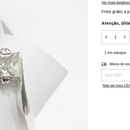
Ver mais detalhes
Frete grátis
a p
Atenção, últi
1
em estoque
Entregas para o 
Meios de en
Não sei meu CE