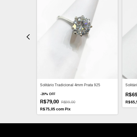
Solitário Tradicional 4mm Prata 925
Solitár
R$69
-
20
%
OFF
R$79,00
R$99,00
R$65,
R$75,05
com
Pix