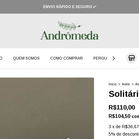
O
QUEM SOMOS
COMO COMPRAR
PERGUNTAS FREQUENT
Início
>
Anéis
>
An
Solitá
R$110,00
R$104,50
co
3
x
de
R$36,67
5% de descont