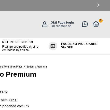
CUPOM: PRIMEIRACOMPRA (10% OFF)
0
Olá!
Faça login
Ou cadastre-se
RETIRE SEU PEDIDO
PAGUE NO PIX E GANHE
ES
Realize seu pedido e retire
5% OFF
em nossa loja física.
éis Femininos Prata
>
Solitário Premium
rio Premium
m
Pix
sem juros
o
pagando com Pix