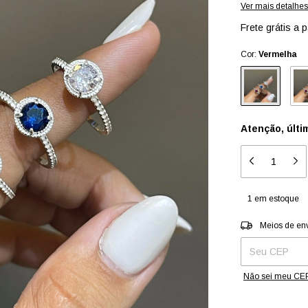
Ver mais detalhes
Frete grátis
a p
Cor:
Vermelha
Atenção, últi
1
em estoque
Entregas para o 
Meios de en
Não sei meu CE