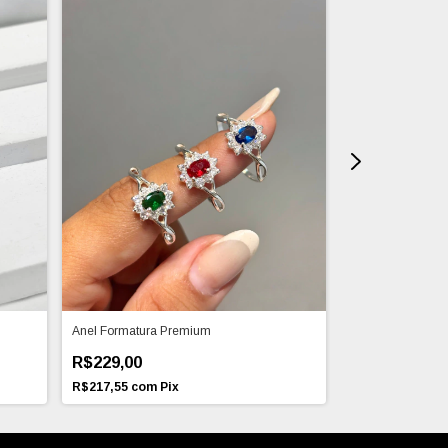
Anel Formatura Premium
Anel de formatur
R$229,00
R$229,00
R$217,55
com
Pix
R$217,55
com
P