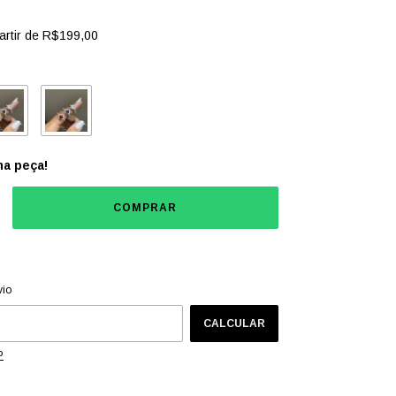
artir de
R$199,00
ma peça!
CEP:
ALTERAR CEP
vio
CALCULAR
P