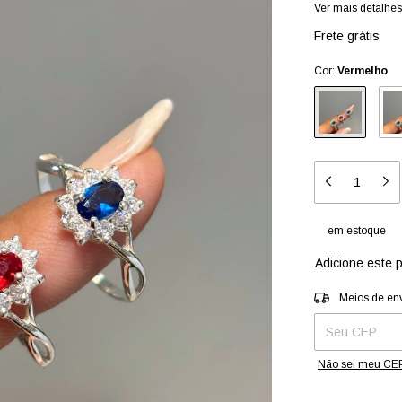
Ver mais detalhes
Frete grátis
Cor:
Vermelho
em estoque
Adicione este 
Entregas para o 
Meios de en
Não sei meu CE