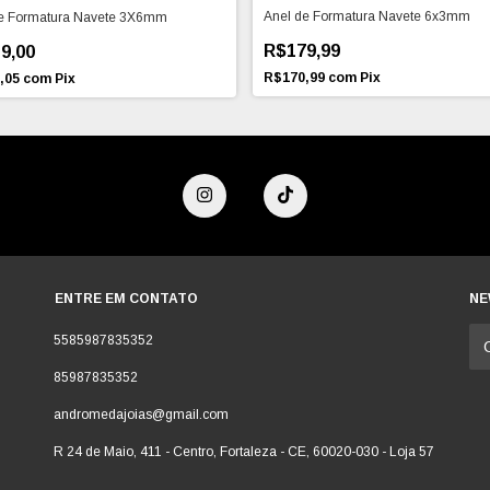
Anel de Formatura Navete 6x3mm
de Formatura Navete 3X6mm
R$179,99
9,00
R$170,99
com
Pix
,05
com
Pix
ENTRE EM CONTATO
NE
5585987835352
85987835352
andromedajoias@gmail.com
R 24 de Maio, 411 - Centro, Fortaleza - CE, 60020-030 - Loja 57