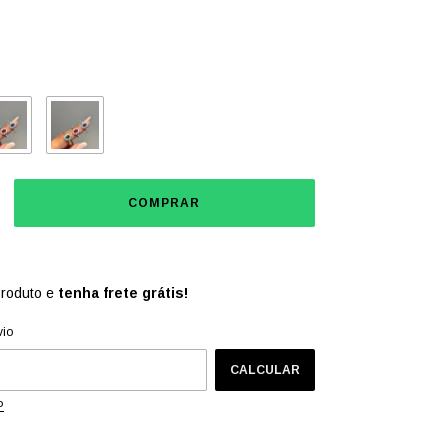
produto e
tenha frete grátis!
CEP:
ALTERAR CEP
vio
CALCULAR
P