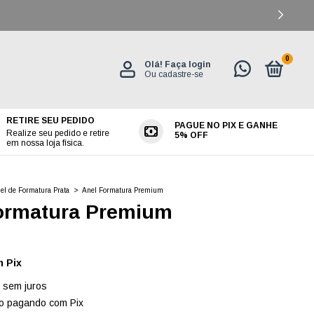
0
Olá!
Faça login
Ou cadastre-se
RETIRE SEU PEDIDO
PAGUE NO PIX E GANHE
ES
Realize seu pedido e retire
5% OFF
em nossa loja física.
el de Formatura Prata
>
Anel Formatura Premium
ormatura Premium
m
Pix
sem juros
o
pagando com Pix