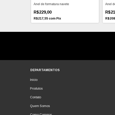
edra Oval 7X9mm
Anel de formatura navete
Anel 
R$229,00
R$21
R$217,55
com
Pix
R$208
DEPARTAMENTOS
Início
Produtos
Contato
Quem Somos
Como Comprar