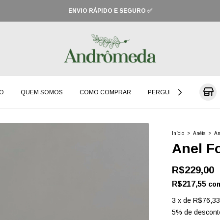
CUPOM: PRIMEIRACOMPRA (10% OFF)
O
QUEM SOMOS
COMO COMPRAR
PERGUNTAS FREQUENT
Início
>
Anéis
>
An
Anel F
R$229,00
R$217,55
co
3
x
de
R$76,33
5% de descont