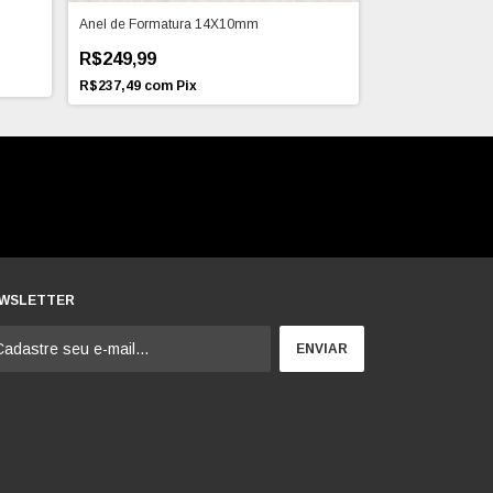
Anel de Formatura 14X10mm
Anel Formatura 
R$249,99
R$189,00
R$237,49
com
Pix
R$179,55
com
P
WSLETTER