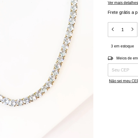
Ver mais detalhes
Frete grátis
a p
3
em estoque
Entregas para o 
Meios de en
Não sei meu CE