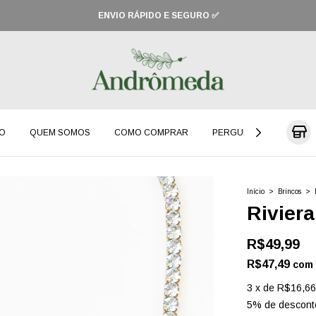
ENVIO RÁPIDO E SEGURO ✅
O
QUEM SOMOS
COMO COMPRAR
PERGUNTAS FREQUENT
Início
>
Brincos
>
Riviera
R$49,99
R$47,49
com
3
x
de
R$16,66
5% de descont