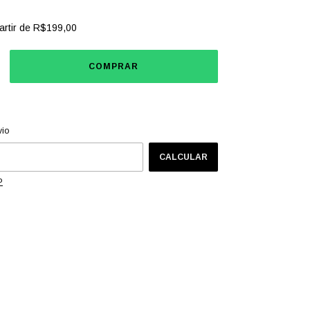
artir de
R$199,00
CEP:
ALTERAR CEP
vio
CALCULAR
P