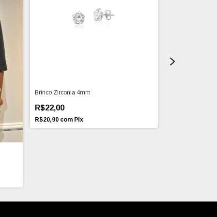
Brinco Zirconia 4mm
Pulseira Life (Pra
R$22,00
R$269,00
R$20,90
com
Pix
R$255,55
com
P