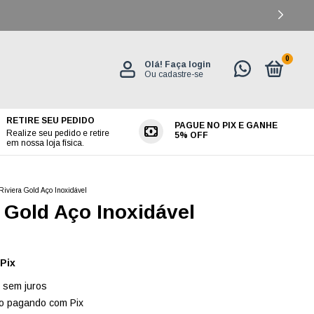
0
Olá!
Faça login
Ou cadastre-se
RETIRE SEU PEDIDO
PAGUE NO PIX E GANHE
ES
Realize seu pedido e retire
5% OFF
em nossa loja física.
Riviera Gold Aço Inoxidável
 Gold Aço Inoxidável
Pix
sem juros
o
pagando com Pix