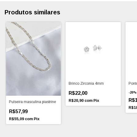
Produtos similares
Brinco Zirconia 4mm
Pont
R$22,00
-
20
R$1
R$20,90
com
Pix
Pulseira masculina piastrine
R$1
R$57,99
R$55,09
com
Pix