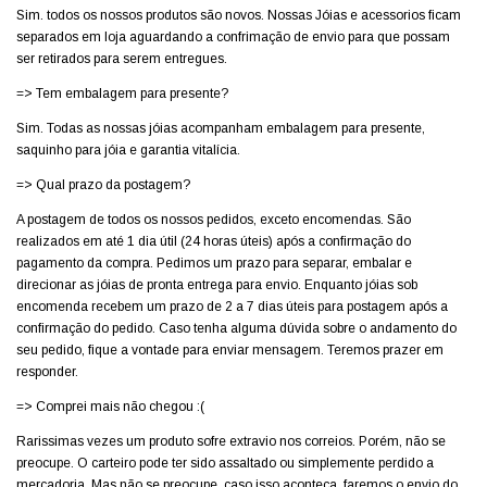
Sim. todos os nossos produtos são novos. Nossas Jóias e acessorios ficam
separados em loja aguardando a confrimação de envio para que possam
ser retirados para serem entregues.
=> Tem embalagem para presente?
Sim. Todas as nossas jóias acompanham embalagem para presente,
saquinho para jóia e garantia vitalícia.
=> Qual prazo da postagem?
A postagem de todos os nossos pedidos, exceto encomendas. São
realizados em até 1 dia útil (24 horas úteis) após a confirmação do
pagamento da compra. Pedimos um prazo para separar, embalar e
direcionar as jóias de pronta entrega para envio. Enquanto jóias sob
encomenda recebem um prazo de 2 a 7 dias úteis para postagem após a
confirmação do pedido. Caso tenha alguma dúvida sobre o andamento do
seu pedido, fique a vontade para enviar mensagem. Teremos prazer em
responder.
=> Comprei mais não chegou :(
Rarissimas vezes um produto sofre extravio nos correios. Porém, não se
preocupe. O carteiro pode ter sido assaltado ou simplemente perdido a
mercadoria. Mas não se preocupe, caso isso aconteça, faremos o envio do