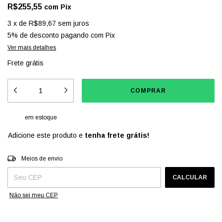
R$255,55
com
Pix
3
x
de
R$89,67
sem juros
5% de desconto
pagando com Pix
Ver mais detalhes
Frete grátis
em estoque
Adicione este produto e
tenha frete grátis!
Entregas para o CEP:
ALTERAR CEP
Meios de envio
CALCULAR
Não sei meu CEP