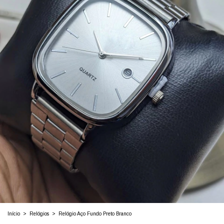
Início
>
Relógios
>
Relógio Aço Fundo Preto Branco