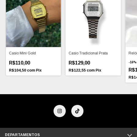
Casio Mini Gold
Casio Tradicional Prata
Reló
R$110,00
R$129,00
-
16
R$1
R$104,50
com
Pix
R$122,55
com
Pix
R$1
DEPARTAMENTOS