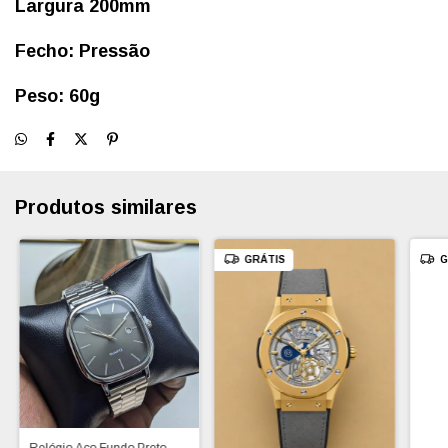
Largura 200mm
Fecho:
Pressão
Peso: 60g
Produtos similares
GRÁTIS
G