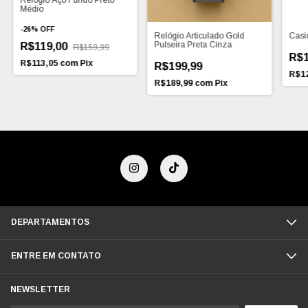
Relógio Aço Fundo Preto
Médio
-
26
%
OFF
Relógio Articulado Gold
Casio
Pulseira Preta Cinza
R$119,00
R$159,99
R$1
R$113,05
com
Pix
R$199,99
R$1
R$189,99
com
Pix
DEPARTAMENTOS
ENTRE EM CONTATO
NEWSLETTER