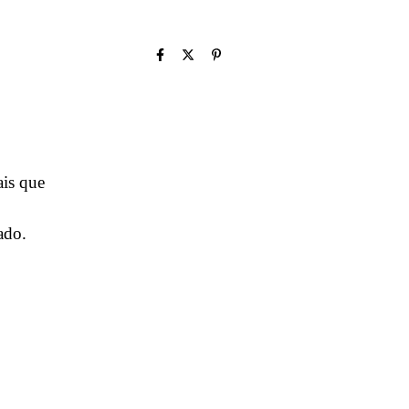
ais que
ado.