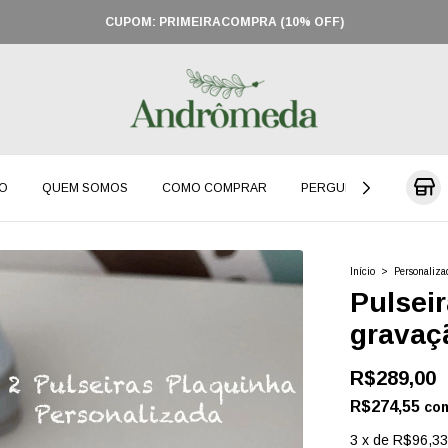
CUPOM: PRIMEIRACOMPRA (10% OFF)
O
QUEM SOMOS
COMO COMPRAR
PERGUNTAS FREQUENT
Início
>
Personaliza
Pulsei
gravaç
R$289,00
R$274,55
co
3
x
de
R$96,33