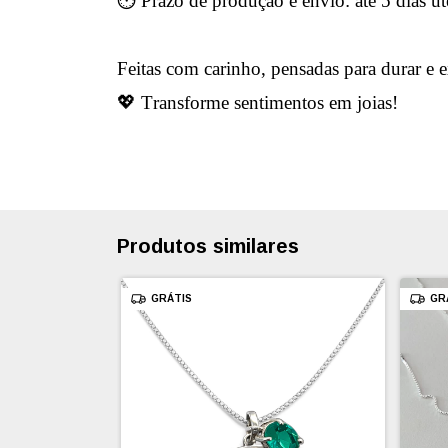
⏱ Prazo de produção e envio: até 5 dias út
Feitas com carinho, pensadas para durar e 
💖 Transforme sentimentos em joias!
Produtos similares
GRÁTIS
GR