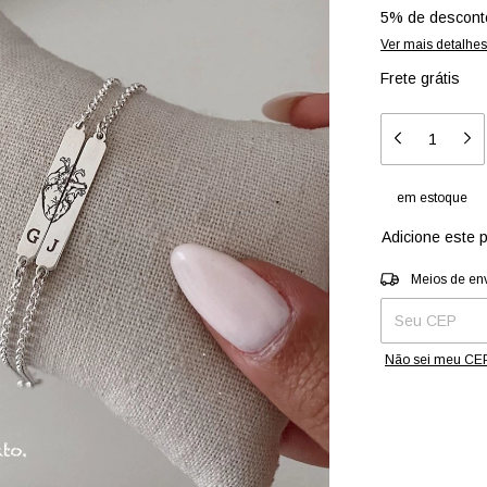
5% de descont
Ver mais detalhes
Frete grátis
em estoque
Adicione este 
Entregas para o 
Meios de en
Não sei meu CE