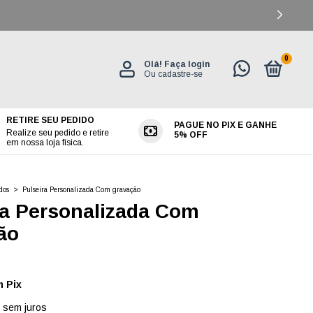
0
Olá!
Faça login
Ou cadastre-se
RETIRE SEU PEDIDO
PAGUE NO PIX E GANHE
ES
Realize seu pedido e retire
5% OFF
em nossa loja física.
dos
>
Pulseira Personalizada Com gravação
ra Personalizada Com
ão
m
Pix
sem juros