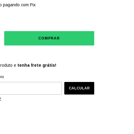
o
pagando com Pix
produto e
tenha frete grátis!
CEP:
ALTERAR CEP
vio
CALCULAR
P