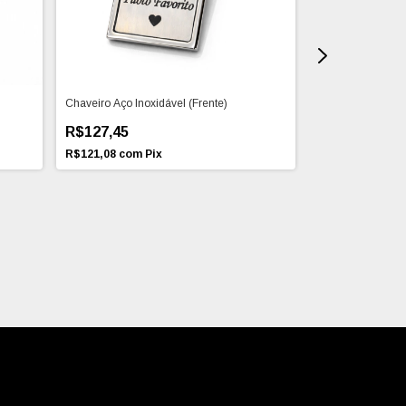
Chaveiro Aço Inoxidável (Frente)
Colar com Fotogra
(Prata 925)
R$127,45
R$199,00
R$121,08
com
Pix
R$189,05
com
P