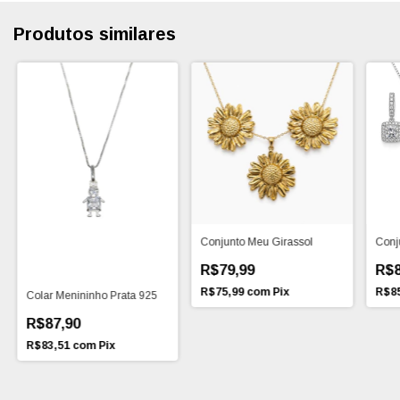
Produtos similares
Conjunto Meu Girassol
Conj
R$79,99
R$8
R$75,99
com
Pix
R$8
Colar Menininho Prata 925
R$87,90
R$83,51
com
Pix