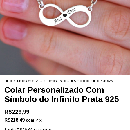
Início
>
Dia das Mães
>
Colar Personalizado Com Símbolo do Infinito Prata 925
Colar Personalizado Com
Símbolo do Infinito Prata 925
R$229,99
R$218,49
com
Pix
3
x
de
R$76,66
sem juros