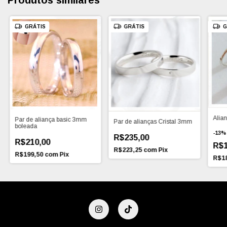
GRÁTIS
GRÁTIS
G
Alia
Par de aliança basic 3mm
Par de alianças Cristal 3mm
boleada
-
13
R$235,00
R$210,00
R$1
R$223,25
com
Pix
R$199,50
com
Pix
R$1