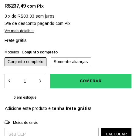
R$237,49
com
Pix
3
x
de
R$83,33
sem juros
5% de desconto
pagando com Pix
Ver mais detalhes
Frete grátis
Modelos :
Conjunto completo
Conjunto completo
Somente alianças
6
em estoque
Adicione este produto e
tenha frete grátis!
Entregas para o CEP:
ALTERAR CEP
Meios de envio
CALCULAR