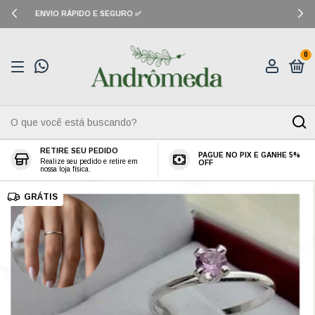
CUPOM: PRIMEIRACOMPRA (10% OFF)
0
RETIRE SEU PEDIDO
PAGUE NO PIX E GANHE 5%
Realize seu pedido e retire em
OFF
nossa loja física.
GRÁTIS