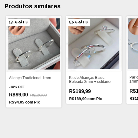
Produtos similares
GRÁTIS
GRÁTIS
Par d
Kit de Alianças Basic
Aliança Tradicional 1mm
1m
Boleada 2mm + solitário
-
18
%
OFF
R$1
R$199,99
R$99,00
R$120,00
R$1
R$189,99
com
Pix
R$94,05
com
Pix