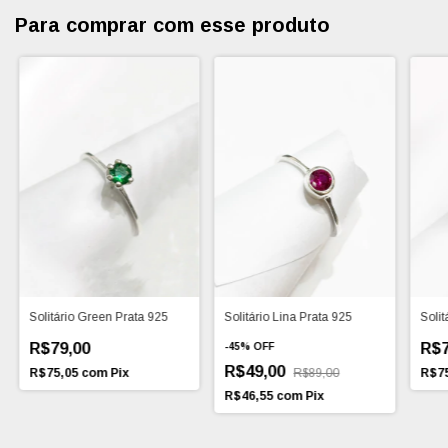
Para comprar com esse produto
Solitário Green Prata 925
Solitário Lina Prata 925
Solit
R$79,00
R$7
-
45
%
OFF
R$49,00
R$75,05
com
Pix
R$89,00
R$7
R$46,55
com
Pix