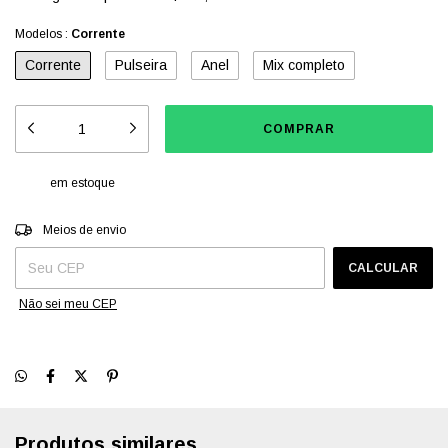
Modelos :
Corrente
Corrente
Pulseira
Anel
Mix completo
em estoque
Entregas para o CEP:
ALTERAR CEP
Meios de envio
CALCULAR
Não sei meu CEP
Produtos similares