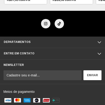
R$37,05
com
Pix
R$28,50
com
Pix
R$4
DEPARTAMENTOS
ENTRE EM CONTATO
NEWSLETTER
Meios de pagamento