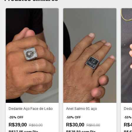
Dedante Aço Face de Leão
Anel Salmo 91 aço
Deda
-
35
%
OFF
-
50
%
OFF
-
55
R$39,00
R$30,00
R$4
R$60,00
R$60,00