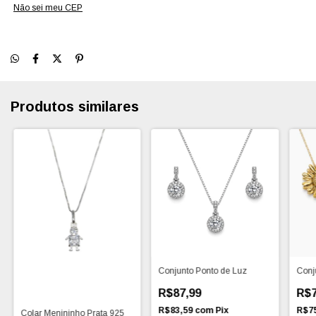
Não sei meu CEP
Produtos similares
Conjunto Ponto de Luz
Conj
R$87,99
R$7
R$83,59
com
Pix
R$7
Colar Menininho Prata 925