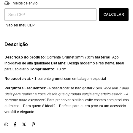
Entregas para o CEP:
ALTERAR CEP
Meios de envio
CALCULAR
Não sei meu CEP
Descrição
Descrição do produto:
Corrente Grumet 3mm 70cm
Material:
Aço
inoxidável de alta qualidade
Detalhe:
Design moderno e resistente, ideal
para uso diário
Comprimento:
70 cm
No pacote vai:
• 1 corrente grumet com embalagem especial
Perguntas Frequentes:
- Posso trocar se não gostar?
Sim, você tem 7 dias
úteis para realizar a troca, desde que o produto esteja em perfeito estado. - A
corrente pode escurecer?
Para preservar o brilho, evite contato com produtos
químicos. - Para quem é ideal? _ Perfeita para quem procura um acessório
versátil e elegante.