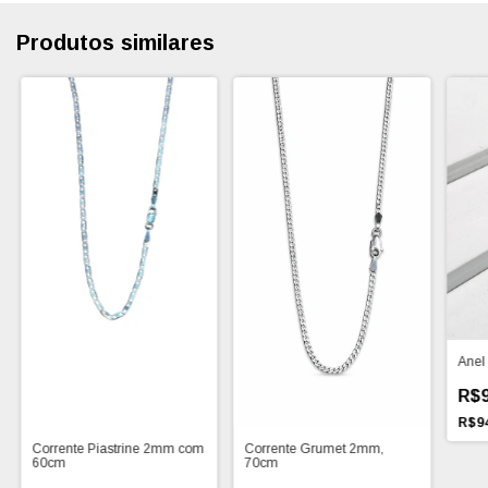
Produtos similares
Anel 
R$9
R$9
Corrente Grumet 2mm,
Corrente Piastrine 2mm com
70cm
60cm