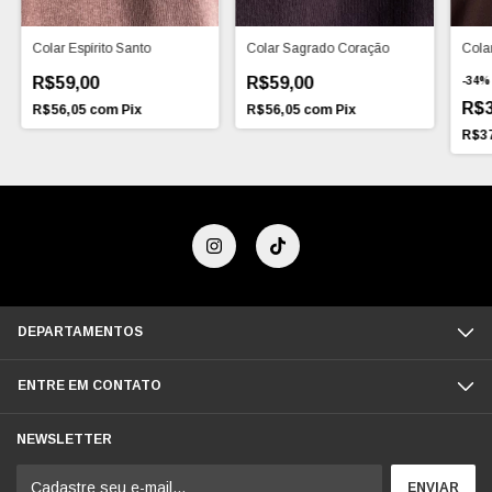
Colar Espírito Santo
Colar Sagrado Coração
Cola
R$59,00
R$59,00
-
34
R$3
R$56,05
com
Pix
R$56,05
com
Pix
R$3
DEPARTAMENTOS
ENTRE EM CONTATO
NEWSLETTER