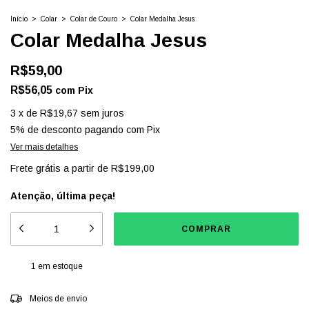
Início
>
Colar
>
Colar de Couro
>
Colar Medalha Jesus
Colar Medalha Jesus
R$59,00
R$56,05
com
Pix
3
x
de
R$19,67
sem juros
5% de desconto
pagando com Pix
Ver mais detalhes
Frete grátis
a partir de
R$199,00
Atenção, última peça!
1
em estoque
Entregas para o CEP:
ALTERAR CEP
Meios de envio