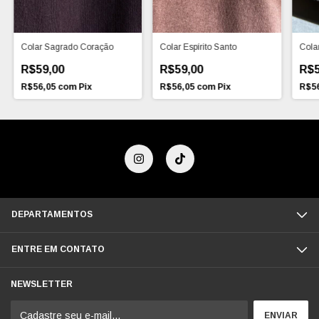
Colar Sagrado Coração
Colar Espírito Santo
Cola
R$59,00
R$59,00
R$5
R$56,05
com
Pix
R$56,05
com
Pix
R$5
DEPARTAMENTOS
ENTRE EM CONTATO
NEWSLETTER