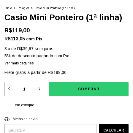
Início
>
Relógios
>
Casio Mini Ponteiro (1ª linha)
Casio Mini Ponteiro (1ª linha)
R$119,00
R$113,05
com
Pix
3
x
de
R$39,67
sem juros
5% de desconto
pagando com Pix
Ver mais detalhes
Frete grátis
a partir de
R$199,00
em estoque
Entregas para o CEP:
ALTERAR CEP
Meios de envio
CALCULAR