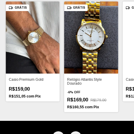
GRÁTIS
GRÁTIS
G
Casio Premium Gold
Relógio Atlantis Style
Casio
Dourado
R$159,00
R$1
-
6
%
OFF
R$151,05
com
Pix
R$1
R$169,00
R$179,00
R$160,55
com
Pix