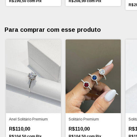
R$199,50
com
Pix
R$208,99
com
Pix
R$2
Para comprar com esse produto
Anel Solitário Premium
Solitário Premium
Solit
R$110,00
R$110,00
R$1
R$104,50
com
Pix
R$104,50
com
Pix
R$1