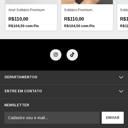
Anel Solitário Premium
Solitário Premium
Solit
R$110,00
R$110,00
R$1
R$104,50
com
Pix
R$104,50
com
Pix
R$1
DEPARTAMENTOS
ENTRE EM CONTATO
NEWSLETTER