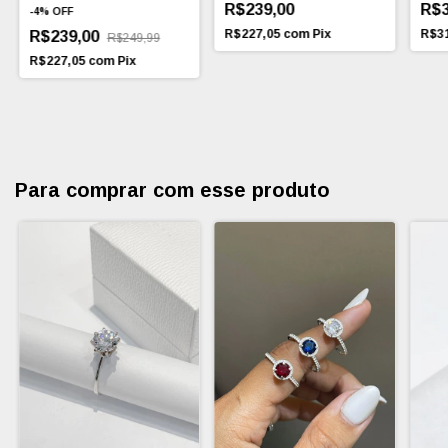
R$3
R$239,00
-
4
%
OFF
R$3
R$227,05
com
Pix
R$239,00
R$249,99
R$227,05
com
Pix
Para comprar com esse produto