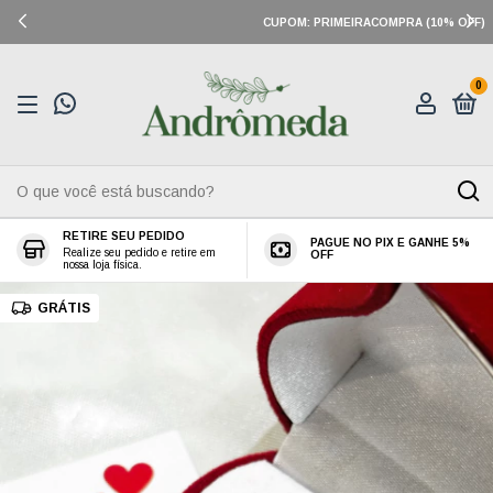
CUPOM: PRIMEIRACOMPRA (10% OFF)
0
RETIRE SEU PEDIDO
PAGUE NO PIX E GANHE 5%
Realize seu pedido e retire em
OFF
nossa loja física.
GRÁTIS