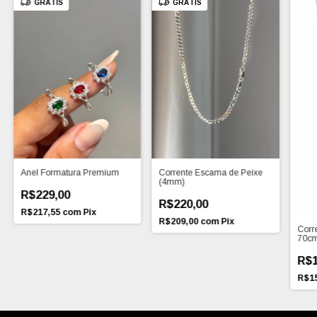
GRÁTIS
GRÁTIS
Anel Formatura Premium
Corrente Escama de Peixe
(4mm)
R$229,00
R$220,00
R$217,55
com
Pix
R$209,00
com
Pix
Corr
70c
R$1
R$1