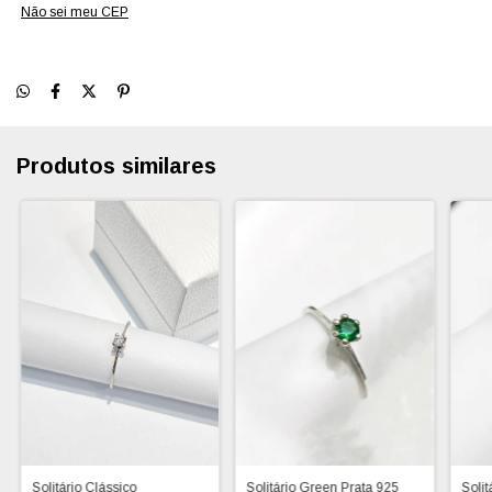
Não sei meu CEP
Produtos similares
Solitário Clássico
Solitário Green Prata 925
Solit