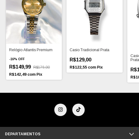
Relógio Atlantis Premium
Casio Tradicional Prata
Casi
R$129,00
-
16
%
OFF
Prat
R$149,99
R$179,00
R$122,55
com
Pix
R$1
R$142,49
com
Pix
R$1
DEPARTAMENTOS