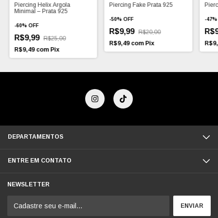
Piercing Helix Argola
Piercing Fake Prata 925
Pierc
Minimal – Prata 925
-
50
%
OFF
-
47
-
60
%
OFF
R$9,99
R$
R$20,00
R$9,99
R$25,00
R$9,49
com
Pix
R$9
R$9,49
com
Pix
DEPARTAMENTOS
ENTRE EM CONTATO
NEWSLETTER