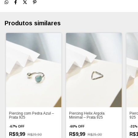
Produtos similares
Piercing com Pedra Azul –
Piercing Helix Argola
Pier
Prata 925
Minimal – Prata 925
925
-
67
%
OFF
-
60
%
OFF
-
31
R$9,99
R$9,99
R$1
R$29,90
R$25,00