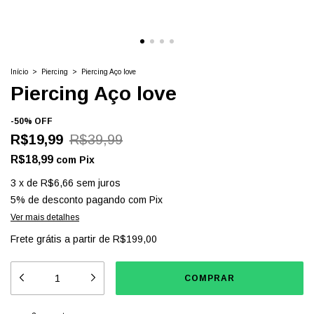
Início
>
Piercing
>
Piercing Aço love
Piercing Aço love
-
50
%
OFF
R$19,99
R$39,99
R$18,99
com
Pix
3
x
de
R$6,66
sem juros
5% de desconto
pagando com Pix
Ver mais detalhes
Frete grátis
a partir de
R$199,00