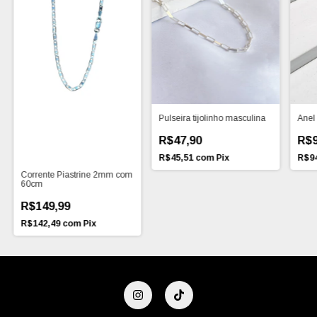
Pulseira tijolinho masculina
Anel 
R$47,90
R$9
R$45,51
com
Pix
R$9
Corrente Piastrine 2mm com
60cm
R$149,99
R$142,49
com
Pix