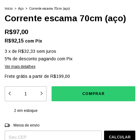
Início
>
Aço
>
Corrente escama 70cm (aço)
Corrente escama 70cm (aço)
R$97,00
R$92,15
com
Pix
3
x
de
R$32,33
sem juros
5% de desconto
pagando com Pix
Ver mais detalhes
Frete grátis
a partir de
R$199,00
2
em estoque
Entregas para o CEP:
ALTERAR CEP
Meios de envio
CALCULAR