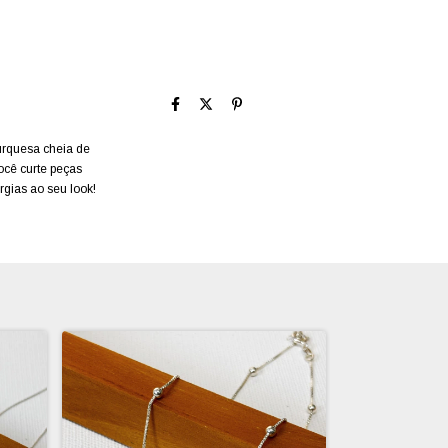
urquesa cheia de
ocê curte peças
rgias ao seu look!