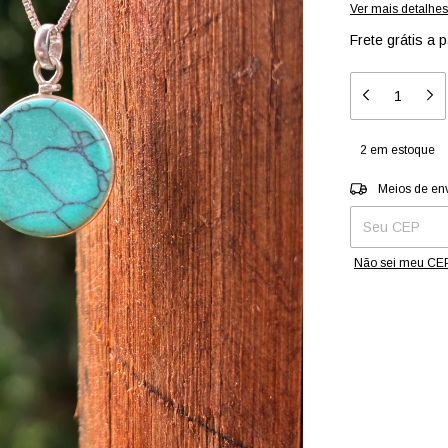
Ver mais detalhes
Frete grátis
a p
2
em estoque
Entregas para o 
Meios de en
Não sei meu CE