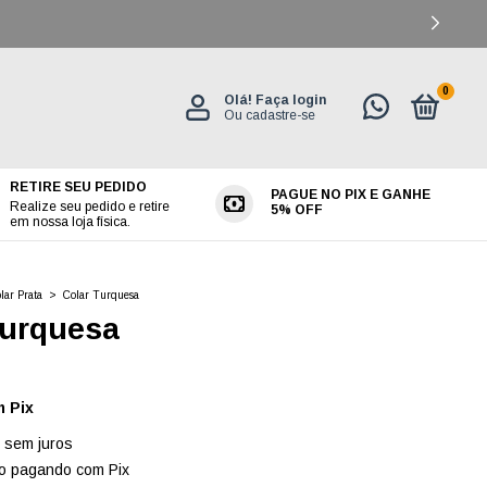
0
Olá!
Faça login
Ou cadastre-se
RETIRE SEU PEDIDO
PAGUE NO PIX E GANHE
ES
Realize seu pedido e retire
5% OFF
em nossa loja física.
lar Prata
>
Colar Turquesa
Turquesa
m
Pix
sem juros
o
pagando com Pix