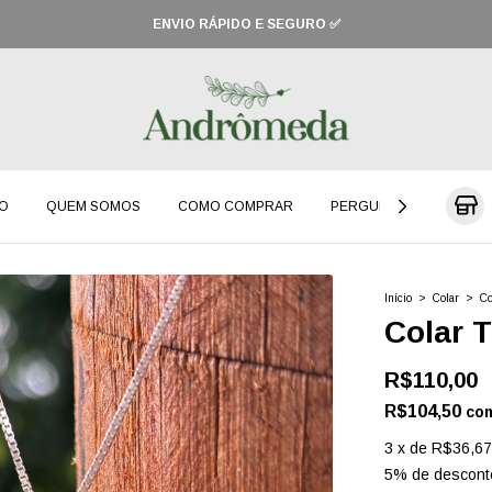
CUPOM: PRIMEIRACOMPRA (10% OFF)
O
QUEM SOMOS
COMO COMPRAR
PERGUNTAS FREQUENT
Início
>
Colar
>
Co
Colar 
R$110,00
R$104,50
co
3
x
de
R$36,67
5% de descont