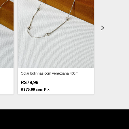
Colar bolinhas com veneziana 40cm
Chocker Heart
R$79,99
-
19
%
OFF
R$75,99
com
Pix
R$79,00
R$97
R$75,05
com
Pi