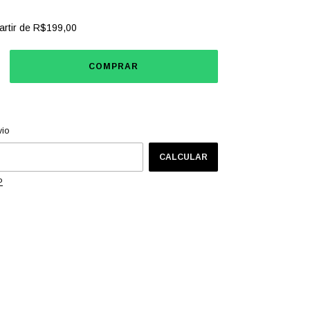
artir de
R$199,00
CEP:
ALTERAR CEP
vio
CALCULAR
P