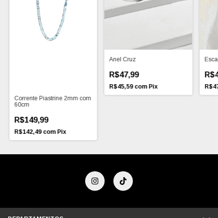
Anel Cruz
Esca
R$47,99
R$4
R$45,59
com
Pix
R$4
Corrente Piastrine 2mm com
60cm
R$149,99
R$142,49
com
Pix