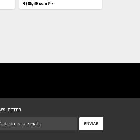
R$85,49
com
Pix
R$83,59
com
Pi
WSLETTER