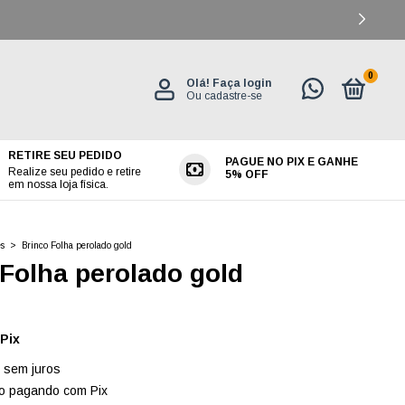
0
Olá!
Faça login
Ou cadastre-se
RETIRE SEU PEDIDO
PAGUE NO PIX E GANHE
ES
Realize seu pedido e retire
5% OFF
em nossa loja física.
es
>
Brinco Folha perolado gold
 Folha perolado gold
Pix
sem juros
o
pagando com Pix