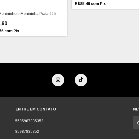
R$85,49
com
Pix
Menininho e Menininha Prata 925
,90
76
com
Pix
ENTRE EM CONTATO
NE
5585987835352
85987835352