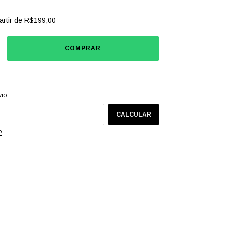
artir de
R$199,00
CEP:
ALTERAR CEP
vio
CALCULAR
P